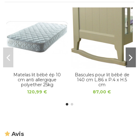
Matelas lit bébé ép 10
Bascules pour lit bébé de
cm anti allergique
140 cm L.86 x P.4 x H.5
polyether 25kg
cm
120,99 €
87,00 €
Avis