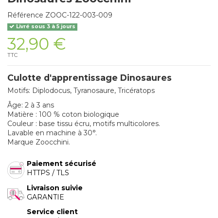
Référence
ZOOC-122-003-009
Livré sous 3 à 5 jours
32,90 €
TTC
Culotte d'apprentissage Dinosaures
Motifs: Diplodocus, Tyranosaure, Tricératops
Âge: 2 à 3 ans
Matière : 100 % coton biologique
Couleur : base tissu écru, motifs multicolores.
Lavable en machine à 30°.
Marque Zoocchini.
Paiement sécurisé
HTTPS / TLS
Livraison suivie
GARANTIE
Service client